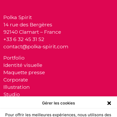
Polka Spirit
14 rue des Bergères
92140 Clamart – France
+33 6 32 45 31 52
contact@polka-spirit.com
Portfolio
Identité visuelle
Maquette presse
Corporate
Illustration
Studio
Témoignages
Gérer les cookies
Clients
Pour offrir les meilleures expériences, nous utilisons des
Contact