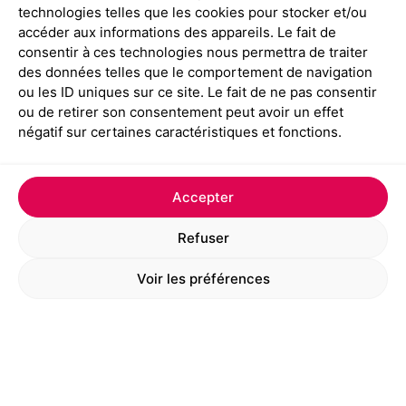
technologies telles que les cookies pour stocker et/ou
Polka-blog
accéder aux informations des appareils. Le fait de
consentir à ces technologies nous permettra de traiter
des données telles que le comportement de navigation
ou les ID uniques sur ce site. Le fait de ne pas consentir
Polka Spirit, studio de design graphique
ou de retirer son consentement peut avoir un effet
basé à Paris : des solutions créatives pour
négatif sur certaines caractéristiques et fonctions.
une communication impactante et
cohérente.
Accepter
Que vous ayez besoin de :
donner une
Refuser
identité visuelle forte à votre marque
(logotype, charte graphique),
repenser la
Voir les préférences
maquette de votre magazine ou journal
d’entreprise
(conception et réalisation),
harmoniser votre communication
corporate
(supports imprimés et digitaux),
pimenter votre communication avec des