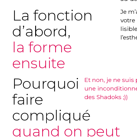
La fonction
Je m’
votre 
d’abord,
lisib
l’est
la forme
ensuite
Pourquoi
Et non, je ne suis
une inconditionne
faire
des Shadoks ;))
compliqué
quand on peut