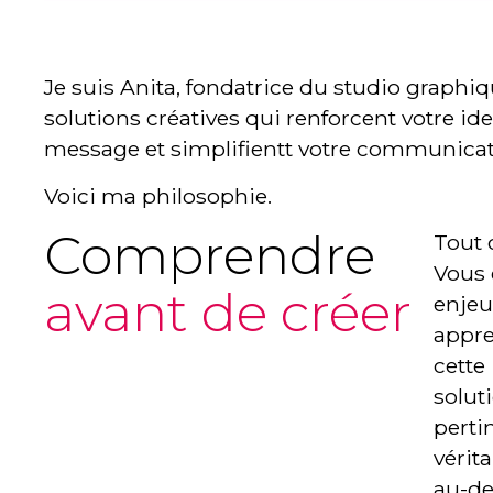
Je suis Anita, fondatrice du studio graphiq
solutions créatives qui renforcent votre iden
message et simplifientt votre communicat
Voici ma philosophie.
Comprendre
Tout 
Vous 
avant de créer
enjeu
appre
cette
solut
perti
vérit
au-de