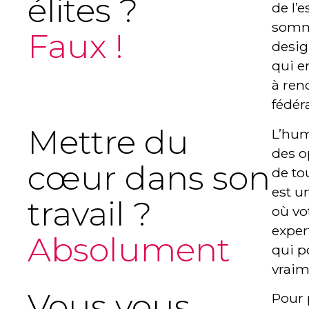
élites ?
de l’e
somme
Faux !
desig
qui e
à ren
fédér
Mettre du
L’hum
des o
cœur dans son
de to
est u
travail ?
où vo
exper
Absolument
qui p
vraim
Vous vous
Pour 