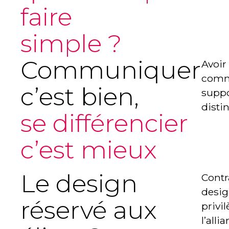
faire
simple ?
Communiquer
Avoir
commu
c’est bien,
suppo
distin
se différencier
c’est mieux
Le design
Contr
desig
réservé aux
privi
l’alli