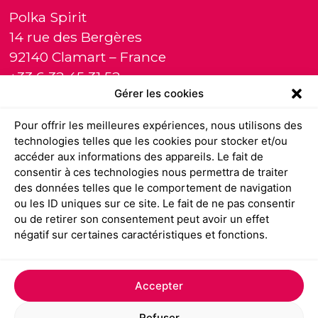
Polka Spirit
14 rue des Bergères
92140 Clamart – France
+33 6 32 45 31 52
Gérer les cookies
contact@polka-spirit.com
Portfolio
Pour offrir les meilleures expériences, nous utilisons des
technologies telles que les cookies pour stocker et/ou
Identité visuelle
accéder aux informations des appareils. Le fait de
Maquette presse
consentir à ces technologies nous permettra de traiter
Corporate
des données telles que le comportement de navigation
ou les ID uniques sur ce site. Le fait de ne pas consentir
Illustration
ou de retirer son consentement peut avoir un effet
Studio
négatif sur certaines caractéristiques et fonctions.
Témoignages
Clients
Contact
Accepter
Polka-blog
Refuser